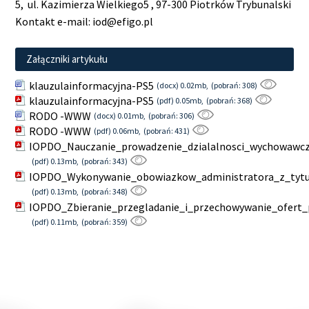
5, ul. Kazimierza Wielkiego5 , 97-300 Piotrków Trybunalski
Kontakt e-mail: iod@efigo.pl
Załączniki artykułu
klauzulainformacyjna-PS5
(docx) 0.02mb,
(pobrań: 308)
klauzulainformacyjna-PS5
(pdf) 0.05mb,
(pobrań: 368)
RODO -WWW
(docx) 0.01mb,
(pobrań: 306)
RODO -WWW
(pdf) 0.06mb,
(pobrań: 431)
IOPDO_Nauczanie_prowadzenie_dzialalnosci_wychowawc
(pdf) 0.13mb,
(pobrań: 343)
IOPDO_Wykonywanie_obowiazkow_administratora_z_tyt
(pdf) 0.13mb,
(pobrań: 348)
IOPDO_Zbieranie_przegladanie_i_przechowywanie_ofer
(pdf) 0.11mb,
(pobrań: 359)