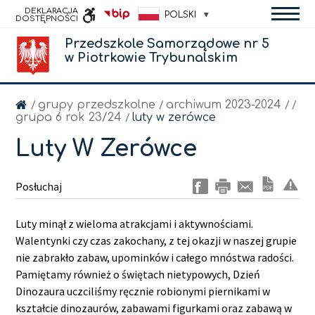
DEKLARACJA
POLSKI
DOSTĘPNOŚCI
Przedszkole Samorządowe nr 5
INFORMACJI
w Piotrkowie Trybunalskim
PUBLICZNEJ
grupy przedszkolne
archiwum 2023-2024
/
/
/
/
grupa 6 rok 23/24
luty w zerówce
/
Luty W Zerówce
Posłuchaj
Luty minął z wieloma atrakcjami i aktywnościami.
Walentynki czy czas zakochany, z tej okazji w naszej grupie
nie zabrakło zabaw, upominków i całego mnóstwa radości.
Pamiętamy również o świętach nietypowych, Dzień
Dinozaura uczciliśmy ręcznie robionymi piernikami w
kształcie dinozaurów, zabawami figurkami oraz zabawą w